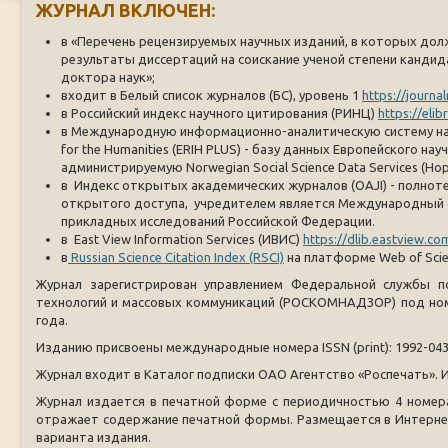
ЖУРНАЛ ВКЛЮЧЕН:
в «Перечень рецензируемых научных изданий, в которых до
результаты диссертаций на соискание ученой степени кандида
доктора наук»;
входит в Белый список журналов (БС), уровень 1
https://journa
в Российский индекс научного цитирования (РИНЦ)
https://eli
в Международную информационно-аналитическую систему науч
for the Humanities (ERIH PLUS) - базу данных Европейского нау
администрируемую Norwegian Social Science Data Services (Нор
в Индекс открытых академических журналов (OAJI) - полнот
открытого доступа, учредителем является Международный 
прикладных исследований Российской Федерации.
в East View Information Services (ИВИС)
https://dlib.eastview.c
в
Russian Science Citation Index (RSCI)
на платформе Web of Sci
Журнал зарегистрирован управлением Федеральной службы п
технологий и массовых коммуникаций (РОСКОМНАДЗОР) под ном
года.
Изданию присвоены международные номера ISSN (print): 1992-0431,
Журнал входит в Каталог подписки ОАО Агентство «Роспечать». И
Журнал издается в печатной форме с периодичностью 4 номера
отражает содержание печатной формы. Размещается в Интернет (
варианта издания.