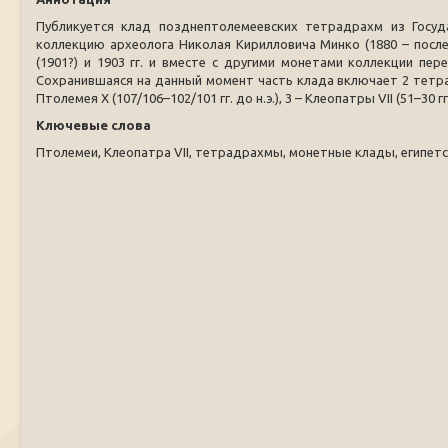
Публикуется клад позднептолемеевских тетрадрахм из Госуд
коллекцию археолога Николая Кирилловича Минко (1880 – после
(1901?) и 1903 гг. и вместе с другими монетами коллекции пе
Сохранившаяся на данный момент часть клада включает 2 тетрадрах
Птолемея X (107/106–102/101 гг. до н.э.), 3 – Клеопатры VII (51–30 г
Ключевые слова
Птолемеи, Клеопатра VII, тетрадрахмы, монетные клады, египетск