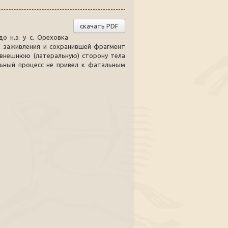
скачать PDF
о н.э. у с. Ореховка
и заживления и сохранившей фрагмент
 внешнюю (латеральную) сторону тела
льный процесс не привел к фатальным