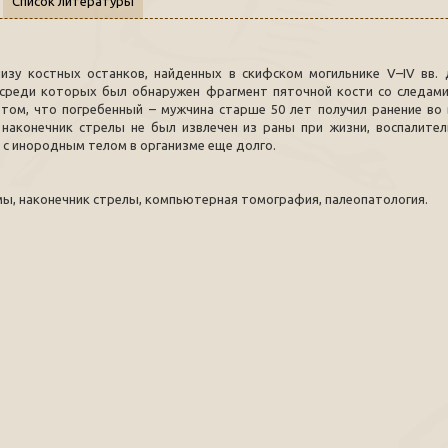
Список литературы
зу костных останков, найденных в скифском могильнике V–IV вв. д
 среди которых был обнаружен фрагмент пяточной кости со следам
 том, что погребенный – мужчина старше 50 лет получил ранение во
 наконечник стрелы не был извлечен из раны при жизни, воспалите
 с инородным телом в организме еще долго.
мы, наконечник стрелы, компьютерная томография, палеопатология.