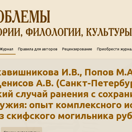
Журнал
Правила для авторов
Рецензирование
Приобрести журна
укавишникова И.В., Попов М.А
Денисов А.В. (Санкт-Петербур
кий случай ранения с сохра
ужия: опыт комплексного и
из скифского могильника ру