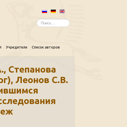
Искать...
л
Учредители
Список авторов
., Степанова
г), Леонов С.В.
нившимся
сследования
беж