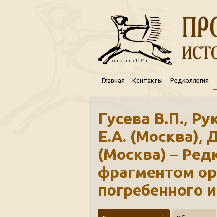
основан в 1994 г.
Главная
Контакты
Редколлегия
Гусева В.П., Р
Е.А. (Москва), 
(Москва) – Ред
фрагментом ор
погребенного 